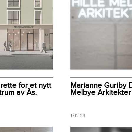
rette for et nytt
Marianne Guriby Da
trum av Ås.
Melbye Arkitekter
17.12.24