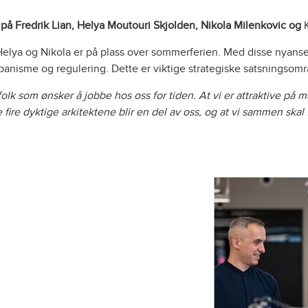
ls på Fredrik Lian, Helya Moutouri Skjolden, Nikola Milenkovic og
 Helya og Nikola er på plass over sommerferien. Med disse nyans
urbanisme og regulering. Dette er viktige strategiske satsningsomr
olk som ønsker å jobbe hos oss for tiden. At vi er attraktive på
e fire dyktige arkitektene blir en del av oss, og at vi sammen skal