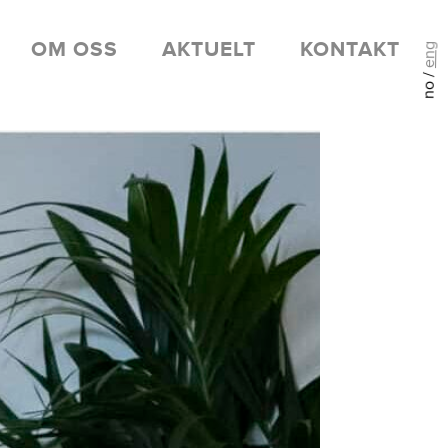
OM OSS
AKTUELT
KONTAKT
eng
no /