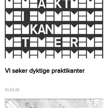
Vi søker dyktige praktikanter
01.03.23