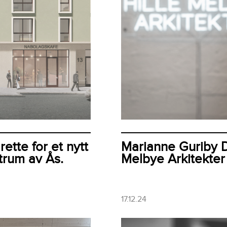
rette for et nytt
Marianne Guriby Da
trum av Ås.
Melbye Arkitekter
17.12.24