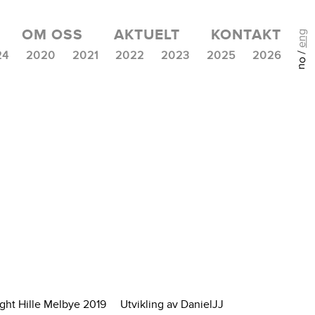
OM OSS
AKTUELT
KONTAKT
eng
no /
24
2020
2021
2022
2023
2025
2026
ght Hille Melbye 2019
Utvikling av DanielJJ