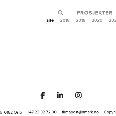
PROSJEKTER
alle
2018
2019
2020
20
+47 23 32 72 00
firmapost@hmark.no
Copyri
16 0182 Oslo