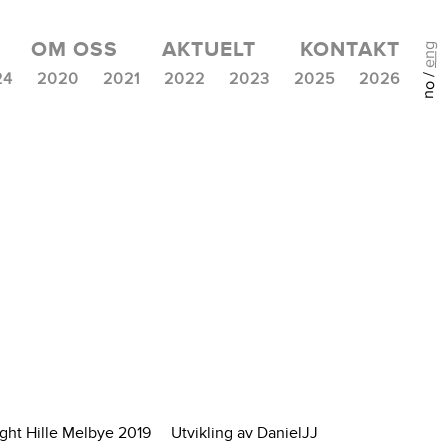
OM OSS
AKTUELT
KONTAKT
eng
no /
24
2020
2021
2022
2023
2025
2026
ght Hille Melbye 2019
Utvikling av DanielJJ