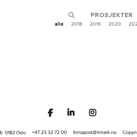
PROSJEKTER
alle
2018
2019
2020
20
+47 23 32 72 00
firmapost@hmark.no
Copyri
16 0182 Oslo