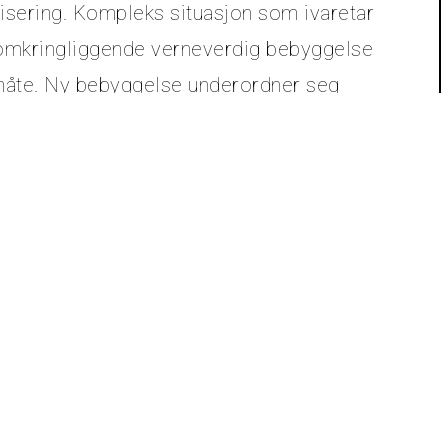
visering. Kompleks situasjon som ivaretar
 omkringliggende verneverdig bebyggelse
d måte. Ny bebyggelse underordner seg