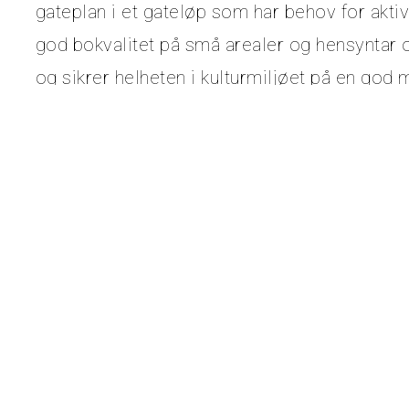
gateplan i et gateløp som har behov for akti
god bokvalitet på små arealer og hensyntar
og sikrer helheten i kulturmiljøet på en go
eksisterende gesimshøyder.