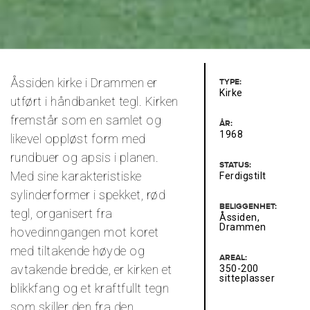
Åssiden kirke i Drammen er
TYPE:
Kirke
utført i håndbanket tegl. Kirken
fremstår som en samlet og
ÅR:
1968
likevel oppløst form med
rundbuer og apsis i planen.
STATUS:
Med sine karakteristiske
Ferdigstilt
sylinderformer i spekket, rød
BELIGGENHET:
tegl, organisert fra
Åssiden,
Drammen
hovedinngangen mot koret
med tiltakende høyde og
AREAL:
avtakende bredde, er kirken et
350-200
sitteplasser
blikkfang og et kraftfullt tegn
som skiller den fra den