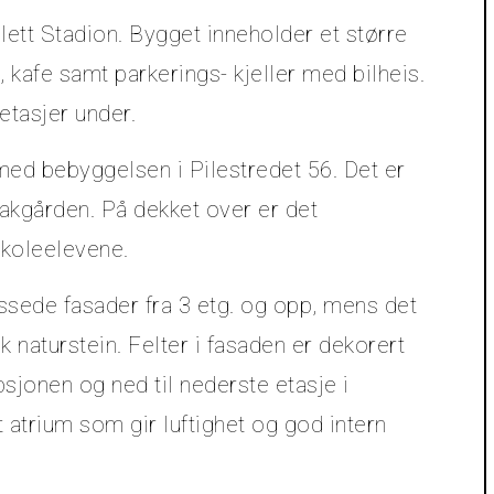
lett Stadion. Bygget inneholder et større
, kafe samt parkerings- kjeller med bilheis.
 etasjer under.
d bebyggelsen i Pilestredet 56. Det er
bakgården. På dekket over er det
skoleelevene.
ssede fasader fra 3 etg. og opp, mens det
k naturstein. Felter i fasaden er dekorert
sjonen og ned til nederste etasje i
 atrium som gir luftighet og god intern