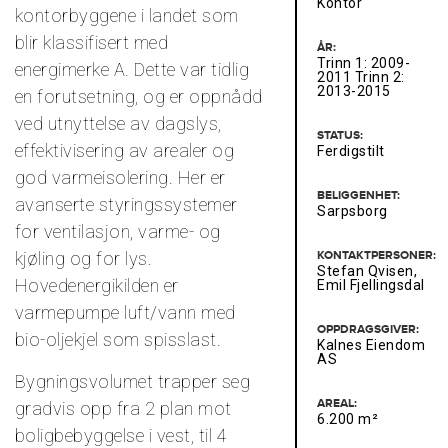
Kontor
kontorbyggene i landet som
blir klassifisert med
ÅR:
Trinn 1: 2009-
energimerke A. Dette var tidlig
2011 Trinn 2:
2013-2015
en forutsetning, og er oppnådd
ved utnyttelse av dagslys,
STATUS:
effektivisering av arealer og
Ferdigstilt
god varmeisolering. Her er
BELIGGENHET:
avanserte styringssystemer
Sarpsborg
for ventilasjon, varme- og
kjøling og for lys.
KONTAKTPERSONER:
Stefan Qvisen,
Hovedenergikilden er
Emil Fjellingsdal
varmepumpe luft/vann med
OPPDRAGSGIVER:
bio-oljekjel som spisslast.
Kalnes Eiendom
AS
Bygningsvolumet trapper seg
AREAL:
gradvis opp fra 2 plan mot
6.200 m²
boligbebyggelse i vest, til 4