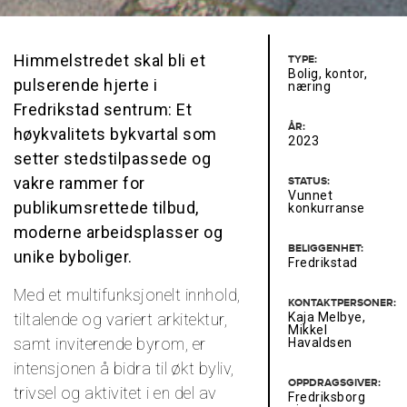
Himmelstredet skal bli et
TYPE:
Bolig, kontor,
pulserende hjerte i
næring
Fredrikstad sentrum: Et
ÅR:
høykvalitets bykvartal som
2023
setter stedstilpassede og
vakre rammer for
STATUS:
Vunnet
publikumsrettede tilbud,
konkurranse
moderne arbeidsplasser og
BELIGGENHET:
unike byboliger.
Fredrikstad
Med et multifunksjonelt innhold,
KONTAKTPERSONER:
tiltalende og variert arkitektur,
Kaja Melbye,
Mikkel
samt inviterende byrom, er
Havaldsen
intensjonen å bidra til økt byliv,
OPPDRAGSGIVER:
trivsel og aktivitet i en del av
Fredriksborg