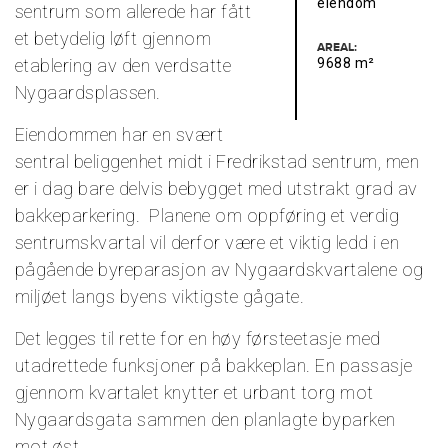
eiendom
sentrum som allerede har fått
et betydelig løft gjennom
AREAL:
etablering av den verdsatte
9688 m²
Nygaardsplassen.
Eiendommen har en svært
sentral beliggenhet midt i Fredrikstad sentrum, men
er i dag bare delvis bebygget med utstrakt grad av
bakkeparkering. Planene om oppføring et verdig
sentrumskvartal vil derfor være et viktig ledd i en
pågående byreparasjon av Nygaardskvartalene og
miljøet langs byens viktigste gågate.
Det legges til rette for en høy førsteetasje med
utadrettede funksjoner på bakkeplan. En passasje
gjennom kvartalet knytter et urbant torg mot
Nygaardsgata sammen den planlagte byparken
mot øst.