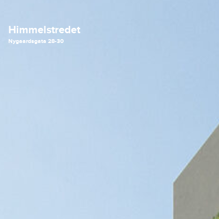
Himmelstredet
Nygaardsgata 28-30