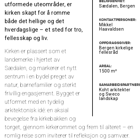
BELIGGENHET:
utformede uteområder, er
Sædalen, Bergen
kirken skapt for å romme
KONTAKTPERSONER:
både det hellige og det
Mikkel
hverdagslige – et sted for tro,
Haavaldsen
fellesskap og liv.
OPPDRAGSGIVER:
Bergen kirkelige
Kirken er plassert som et
fellesråd
landemerke i hjertet av
AREAL:
Sædalen, og markerer et nytt
1500 m²
sentrum i en bydel preget av
natur, barnefamilier og sterkt
SAMARBEIDSPARTNERE
Koht arkitekter
frivillig engasjement. Bygget er
og Sweco
landskap
utformet med en tydelig
arkitektonisk idé: en aksial
bevegelse fra kirkebakken og
torget, gjennom kirkerommet og frem til alteret – en
romlig reise som inviterer til refleksjon og samvær.