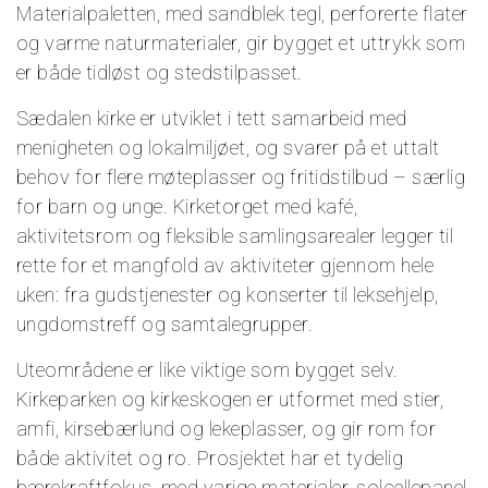
Materialpaletten, med sandblek tegl, perforerte flater
og varme naturmaterialer, gir bygget et uttrykk som
er både tidløst og stedstilpasset.
Sædalen kirke er utviklet i tett samarbeid med
menigheten og lokalmiljøet, og svarer på et uttalt
behov for flere møteplasser og fritidstilbud – særlig
for barn og unge. Kirketorget med kafé,
aktivitetsrom og fleksible samlingsarealer legger til
rette for et mangfold av aktiviteter gjennom hele
uken: fra gudstjenester og konserter til leksehjelp,
ungdomstreff og samtalegrupper.
Uteområdene er like viktige som bygget selv.
Kirkeparken og kirkeskogen er utformet med stier,
amfi, kirsebærlund og lekeplasser, og gir rom for
både aktivitet og ro. Prosjektet har et tydelig
bærekraftfokus, med varige materialer, solcellepanel