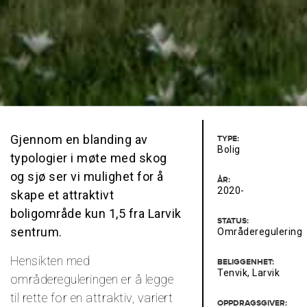
Gjennom en blanding av
TYPE:
Bolig
typologier i møte med skog
og sjø ser vi mulighet for å
ÅR:
2020-
skape et attraktivt
boligområde kun 1,5 fra Larvik
STATUS:
sentrum.
Områderegulering
Hensikten med
BELIGGENHET:
Tenvik, Larvik
områdereguleringen er å legge
til rette for en attraktiv, variert
OPPDRAGSGIVER: