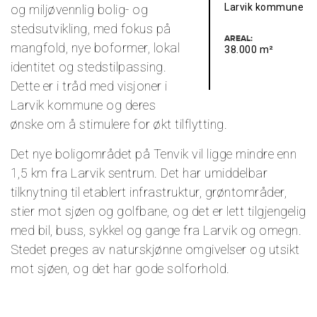
Larvik kommune
og miljøvennlig bolig- og
stedsutvikling, med fokus på
AREAL:
mangfold, nye boformer, lokal
38.000 m²
identitet og stedstilpassing.
Dette er i tråd med visjoner i
Larvik kommune og deres
ønske om å stimulere for økt tilflytting.
Det nye boligområdet på Tenvik vil ligge mindre enn
1,5 km fra Larvik sentrum. Det har umiddelbar
tilknytning til etablert infrastruktur, grøntområder,
stier mot sjøen og golfbane, og det er lett tilgjengelig
med bil, buss, sykkel og gange fra Larvik og omegn.
Stedet preges av naturskjønne omgivelser og utsikt
mot sjøen, og det har gode solforhold.
Områdereguleringen omfatter et areal på 80 daa.